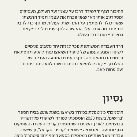
החיבור לגוף והלמידה דרכו על עצמי ועל העולם, מעסיקים
ומסקרנים אותי מאז שאני זוכרת את עצמי. תמיד הרגשתי
שאני יכולה להסתמך על התחושות העולות מהגוף כדי להבין
טוב יותר מה עובר עלי. ההקשבה לגוף עוזרת לי לדייק את
בחירותיי ואת דרכי בעולם.
דרך העבודה המשותפת נוכל לגלות יחד נתיבים פנימיים
לשינוי. המגע העמוק של טיפול השיאצו עוזר להניע ולווסת את
זרימת הדם והאנרגיה בגוף. בעזרת התנועה העדינה של
הפלדנקרייז, נוכל למצוא דרכים חדשות לנוע ביתר נינוחות
ועם פחות כאב.
נסיון
הוסמכתי כ'מטפלת בכירה' בשיאצו בשנת 2016 בבית הספר
'ברושים'. בשנת 2023 הוסמכתי כמורה לשיעורי פלדנקרייז
קבוצתיים. לאורך השנים השתתפתי בקורסי העשרה העוסקים
בגוף ותנועה- אנטומיה יישומית, ‘קרניו- סקראל’, זן שיאצו.
עבדתי מעל שנתיים כמטפלת בספא היפני ‘יוקו קיטהרה’ ביפו.